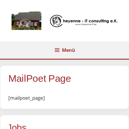
Zum
Inhalt
springen
Menü
MailPoet Page
[mailpoet_page]
Jobs