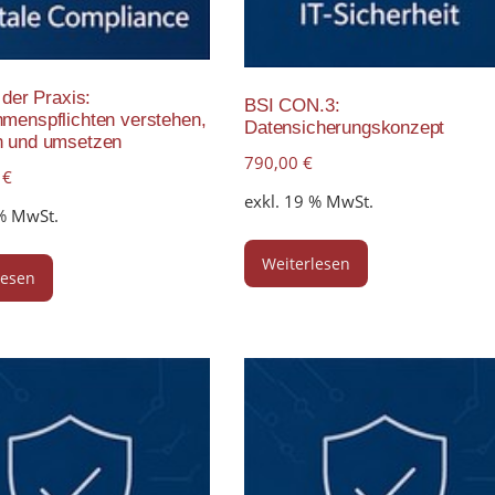
 der Praxis:
BSI CON.3:
menspflichten verstehen,
Datensicherungskonzept
n und umsetzen
790,00
€
0
€
exkl. 19 % MwSt.
 % MwSt.
Weiterlesen
lesen