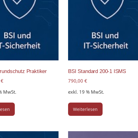
rundschutz Praktiker
BSI Standard 200-1 ISMS
0
€
790,00
€
 % MwSt.
exkl. 19 % MwSt.
lesen
Weiterlesen