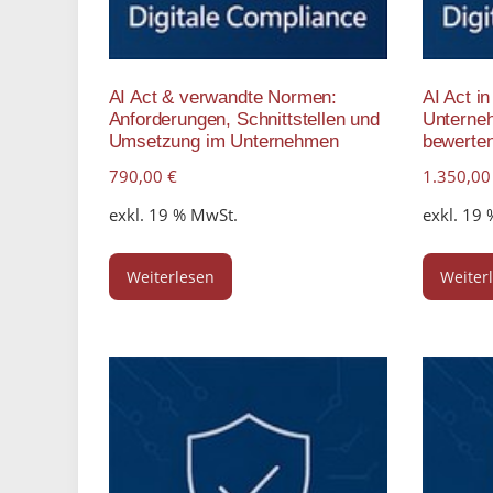
AI Act & verwandte Normen:
AI Act in
Anforderungen, Schnittstellen und
Unterneh
Umsetzung im Unternehmen
bewerte
790,00
€
1.350,0
exkl. 19 % MwSt.
exkl. 19
Weiterlesen
Weiter