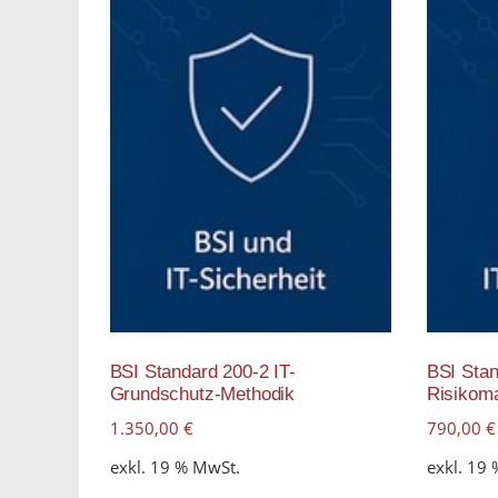
BSI Standard 200-2 IT-
BSI Stan
Grundschutz-Methodik
Risikom
1.350,00
€
790,00
€
exkl. 19 % MwSt.
exkl. 19