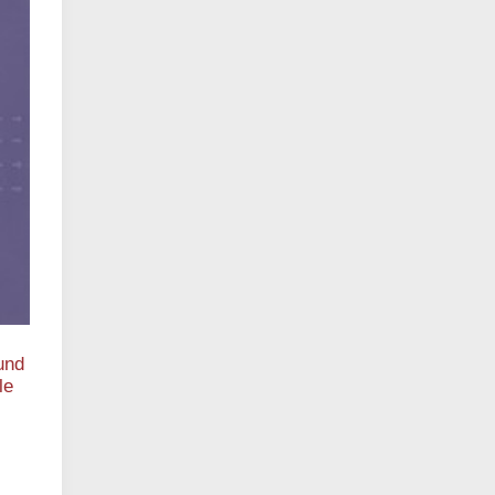
und
le