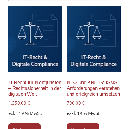
IT-Recht für Nichtjuristen
NIS2 und KRITIS: ISMS-
– Rechtssicherheit in der
Anforderungen verstehen
digitalen Welt
und erfolgreich umsetzen
1.350,00
€
790,00
€
exkl. 19 % MwSt.
exkl. 19 % MwSt.