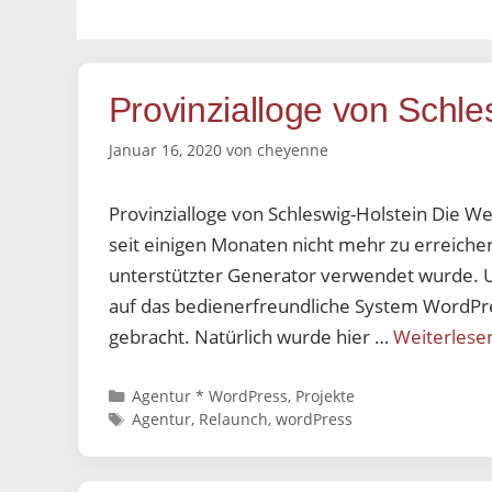
Provinzialloge von Schle
Januar 16, 2020
von
cheyenne
Provinzialloge von Schleswig-Holstein Die We
seit einigen Monaten nicht mehr zu erreichen.
unterstützter Generator verwendet wurde. 
auf das bedienerfreundliche System WordPre
gebracht. Natürlich wurde hier …
Weiterlese
Kategorien
Agentur * WordPress
,
Projekte
Schlagwörter
Agentur
,
Relaunch
,
wordPress