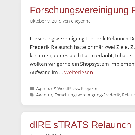
Forschungsvereinigung 
Oktober 9, 2019
von
cheyenne
Forschungsvereinigung Frederik Relaunch D
Frederik Relaunch hatte primär zwei Ziele. Z
kommen, der es auch Laien erlaubt, Inhalte 
wollten wir gerne ein Shopsystem implement
Aufwand im …
Weiterlesen
Kategorien
Agentur * WordPress
,
Projekte
Schlagwörter
Agentur
,
Forschungsvereinigung-Frederik
,
Relau
dIRE sTRATS Relaunch