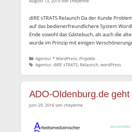
August 13, 2019
von
cheyenne
dIRE sTRATS Relaunch Da der Kunde Probleme 
auf das bedienerfreundlichere System WordP
Ende sowohl das Gästebuch, als auch die alte
wurde im Prinzip mit einigen Verschönerun
Kategorien
Agentur * WordPress
,
Projekte
Schlagwörter
Agentur
,
dIRE sTRATS
,
Relaunch
,
wordPress
ADO-Oldenburg.de geht 
Juni 29, 2016
von
cheyenne