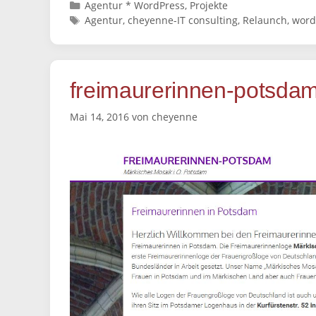
Kategorien
Agentur * WordPress
,
Projekte
Schlagwörter
Agentur
,
cheyenne-IT consulting
,
Relaunch
,
word
freimaurerinnen-potsdam.
Mai 14, 2016
von
cheyenne